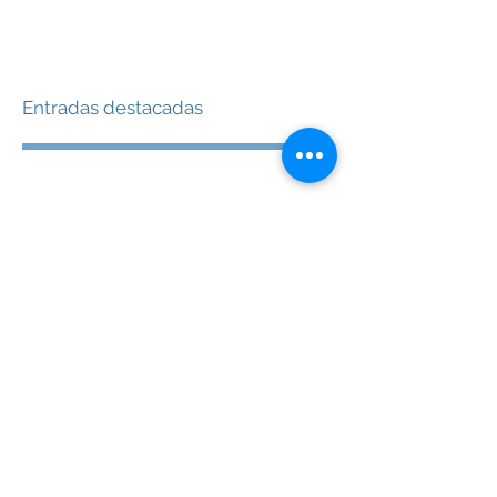
Entradas destacadas
Vuelve pronto
Una vez que se publiquen
entradas, las verás aquí.
Entradas recientes
Consejos de mamá que puedes
aplicar en tu vida profesional