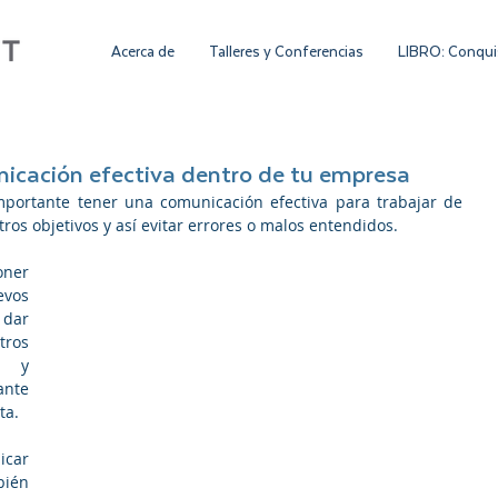
Acerca de
Talleres y Conferencias
LIBRO: Conquis
icación efectiva dentro de tu empresa
mportante tener una comunicación efectiva para trabajar de 
os objetivos y así evitar errores o malos entendidos.
ner 
vos 
dar 
os 
 y 
nte 
ta.
car 
ién 