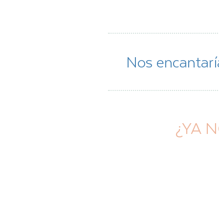
Nos encantarí
¿YA N
® 2018 Jacqueline Betancourt