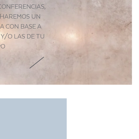
CONFERENCIAS,
 HAREMOS UN
DA CON BASE A
Y/O LAS DE TU
PO