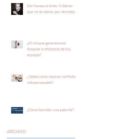
Del fracaso al éxito: 5 líderes
que no se dieron por vencidos.
¿El choque generacional
bloquea la eficiencia de tus
equipos?
¿Sabes como resolver conflictos
interpersonales?
¿Cómo tramitar una patente?
ARCHIVO